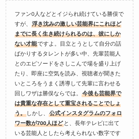
ファン0人などとイジられ続けている勝俣で
すが、
浮き沈みの激しい芸能界にこれほど
までに長く生き続けられるのは、彼にしか
ない才能
ですよ。目立とうとして自分の話
ばかりするタレントが多い中、先輩芸能人
とのエピソードをさしこんで場を盛り上げ
たり、即座に空気を読み、視聴者が聞きた
いところをうまく誘導して先輩に言わせる
回しワザは勝俣ならでは。
今後も芸能界で
は貴重な存在として重宝されることでしょ
う。
しかし、
公式インスタグラムのフォロ
ワー数が700人ほど
と、長年テレビに出て
いる芸能人としたら考えられない数字です